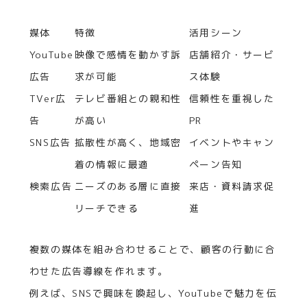
媒体
特徴
活用シーン
YouTube
映像で感情を動かす訴
店舗紹介・サービ
広告
求が可能
ス体験
TVer広
テレビ番組との親和性
信頼性を重視した
告
が高い
PR
SNS広告
拡散性が高く、地域密
イベントやキャン
着の情報に最適
ペーン告知
検索広告
ニーズのある層に直接
来店・資料請求促
リーチできる
進
複数の媒体を組み合わせることで、顧客の行動に合
わせた広告導線を作れます。
例えば、SNSで興味を喚起し、YouTubeで魅力を伝